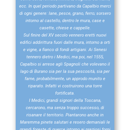
ecc. In quel periodo partivano da Capalbio merci
di ogni genere: lane, pesce, grano, ferro; sorsero
intorno al castello, dentro le mura, case e
casette, chiese e cappelle.
Sul finire del XV secolo vennero eretti nuovi
edifici addirittura fuori dalle mura, intorno a orti
e vigne, a fianco di fondi artigiani. Ai Senesi
tennero dietro i Medici, ma poi, nel 1555,
Capalbio si arrese agli Spagnoli che volevano il
lago di Burano sia per la sua pescosità, sia per
farne, probabilmente, un approdo munito e
riparato. Infatti vi costruirono una torre
fortificata.
I Medici, grandi signori della Toscana,
cercarono, ma senza troppo successo, di
risanare il territorio. Piantarono anche in
Maremma pinete salutari e resero demaniali le
grandi foreste di querce intorno ai preziosi forni