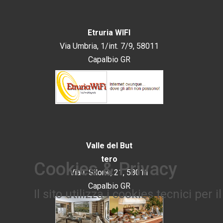
Etruria WIFI
Via Umbria, 1/int. 7/9, 58011
Capalbio GR
Valle del But​
tero
Cookies & Privacy
Via I. Silone, 21, 58011
Capalbio GR
​Il sito utilizza i cookies tecnici pe