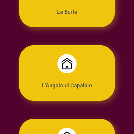
Le Burle
L’Angolo di Capalbio