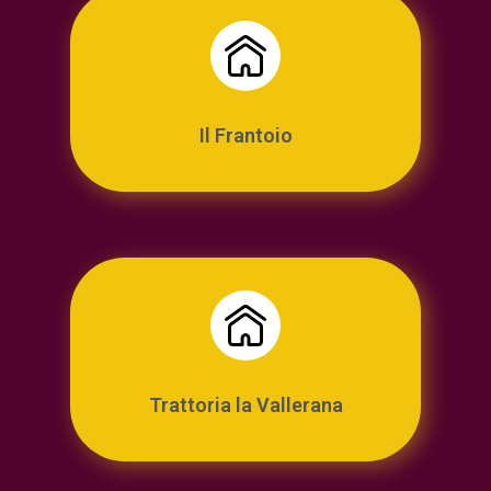
Il Frantoio
Trattoria la Vallerana