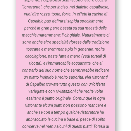
sapiente. I capalbiesi definiscono la loro cucina
“ignorante”, che per inciso, nel dialetto capalbiese,
vuol dire rozza, tosta, forte. In effetti la cucina di
Capalbio può definirsi sapida specialmente
perché in gran parte basata su sua maestà delle
macchie maremmane: il cinghiale. Naturalmente ci
sono anche altre specialità riprese dalla tradizione
toscana e maremmana più in generale, molta
cacciagione, pasta fatta a mano (vedi tortelli di
ricotta), e l’immancabile acquacotta, che al
contrario del suo nome che sembrerebbe indicare
un piatto insipido è molto saporita. Nei ristoranti
di Capalbio trovate tutto questo con un’offerta
variegata e con rivisitazioni che molte volte
esaltano il piatto originale. Comunque in ogni
ristorante alcuni piatti non possono mancare e
anche se con il tempo qualche ristoratore ha
abbracciato la cucina a base di pesce di solito
conserva nel menu alcuni di questi piatti: Tortelli di